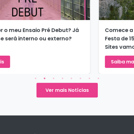
ut? Já
Comece a Sonhar com o Tema da
rno?
Festa de 15 anos. SIM nós da DEB
Sites vamos te ajudar 202
Saiba mais
Ver mais Notícias