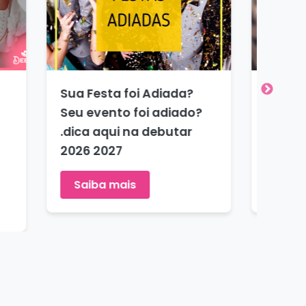
ta de 15
Como Fazer o Save The
eet
Date da minha festa de
é comum e
debutante - festa de 15
il ? 2026
anos? 2026 2027
Saiba mais