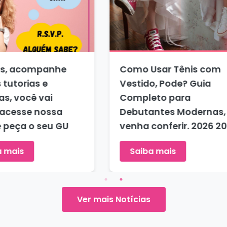
Minha Super Festa de 15
Como é a Fes
Anos Temática -
Anos + 1 (Sw
Debutante - dica aqui na
Sixteen)... 
debutar 2026 2027
usual no Bras
2027
Saiba mais
Saiba mais
Ver mais Notícias